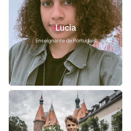
d’enfants.
Portugais et je fais également de la garde
Lucia
Je donne donc des cours particuliers de
Enseignante de Portugais
Je suis Lucia, je suis native du Brésil.
Lucia
Paul