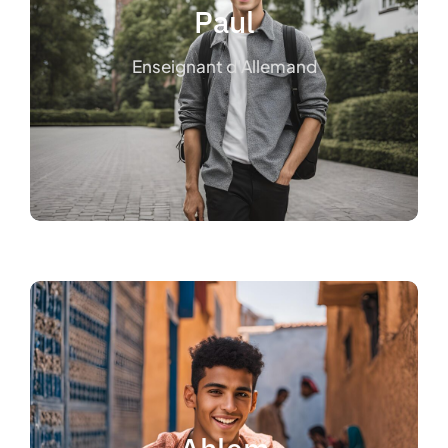
Paul
Actuellement en 3ème année à
Paris dans le cursus LFM (Cursus
bilingue).
Enseignant d'Allemand
Je donne des cours d’Allemand sur Paris.
Ahlem