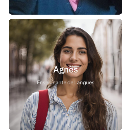
Aix en Provence.
collège toutes matières confondues sur
également enseigner jusqu’au niveau
d’Espagnol jusqu’en Terminale. Je peux
Agnès
Je donne des cours d’Histoire, d’Anglais et
Enseignante de Langues
européenne.
Aix, spécialité Politique
Je suis en 4ème année à Science Po
Agnès