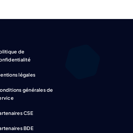
olitique de
onfidentialité
entions légales
onditions générales de
ervice
artenaires CSE
artenaires BDE