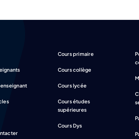
Cours primaire
P
c
eignants
Cours collège
M
 enseignant
Cours lycée
C
cles
Cours études
s
supérieures
P
Cours Dys
ntacter
P